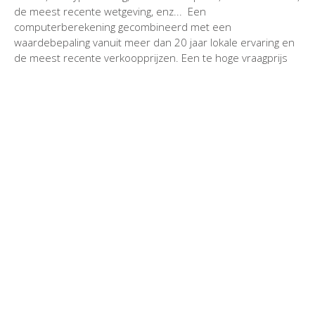
de meest recente wetgeving, enz... Een
computerberekening gecombineerd met een
waardebepaling vanuit meer dan 20 jaar lokale ervaring en
de meest recente verkoopprijzen. Een te hoge vraagprijs
schrikt kandidaat-kopers af en een te lage vraagprijs is
voor U nadelig.
Ik verkoop woningen, gronden, hoeves, landelijke
woningen, villa's en appartementen in Adinkerke, Veurne,
Alveringem, Poperinge, Ieper, Vleteren, Merkem, Houthulst,
Staden, Zonnebeke, Roeselare en de volledige Westhoek
en Westkust.
Laat nu hier uw telefoon en e-mail adres na
voor de schatting van uw eigendom
of BEL
0495 64 17 27
dan spreek ik zo spoedig mogelijk af
voor een bezichtiging.
Video uitleg prijsevolutie en schattingen periode 2021