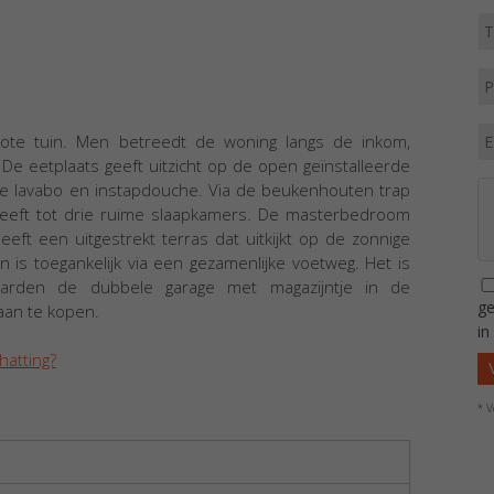
ote tuin. Men betreedt de woning langs de inkom,
e eetplaats geeft uitzicht op de open geïnstalleerde
e lavabo en instapdouche. Via de beukenhouten trap
eeft tot drie ruime slaapkamers. De masterbedroom
ft een uitgestrekt terras dat uitkijkt op de zonnige
in is toegankelijk via een gezamenlijke voetweg. Het is
aarden de dubbele garage met magazijntje in de
ge
aan te kopen.
in
hatting?
* V