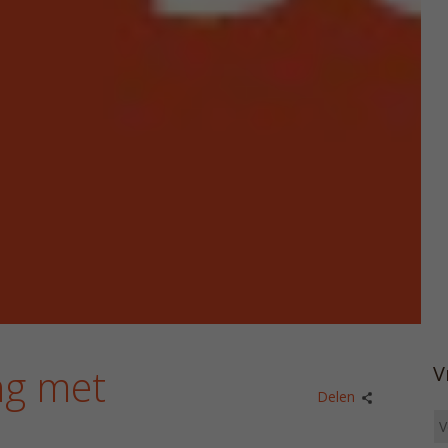
ng met
V
Delen