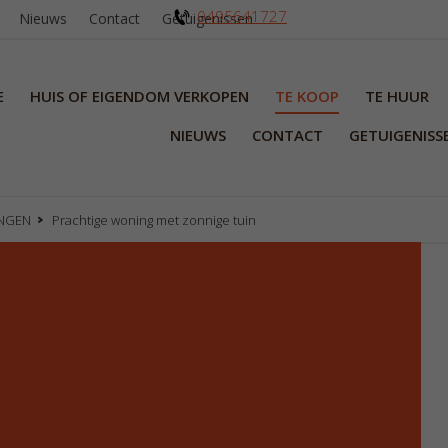
0495641727
Nieuws
Contact
Getuigenissen
E
HUIS OF EIGENDOM VERKOPEN
TE KOOP
TE HUUR
NIEUWS
CONTACT
GETUIGENISS
NGEN
Prachtige woning met zonnige tuin