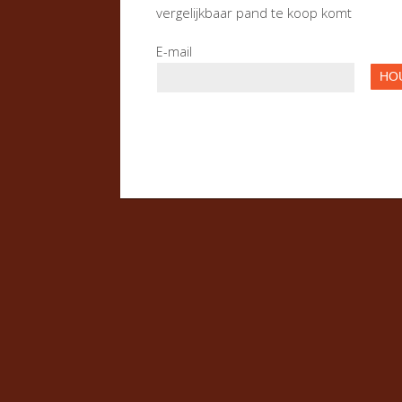
vergelijkbaar pand te koop komt
E-mail
HO