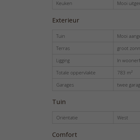
Keuken
Mooi uitge
Exterieur
Tuin
Mooi aange
Terras
groot zonn
Ligging
In wooner
Totale oppervlakte
783 m²
Garages
twee garag
Tuin
Oriëntatie
West
Comfort