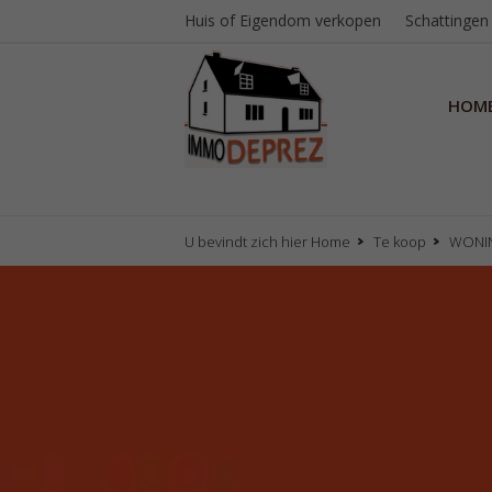
Huis of Eigendom verkopen
Schattingen
HOM
U bevindt zich hier
Home
Te koop
WONI